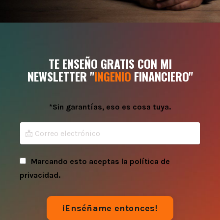
TE ENSEÑO GRATIS CON MI
NEWSLETTER "
INGENIO
FINANCIERO"
*Sin garantías, eso es cosa tuya.
Marcando esto aceptas la política de
privacidad.
¡Enséñame entonces!