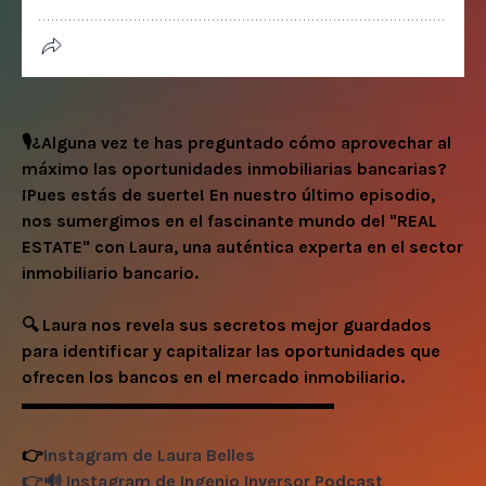
🎙️¿Alguna vez te has preguntado cómo aprovechar al
máximo las oportunidades inmobiliarias bancarias?
¡Pues estás de suerte! En nuestro último episodio,
nos sumergimos en el fascinante mundo del "REAL
ESTATE" con Laura, una auténtica experta en el sector
inmobiliario bancario.
🔍 Laura nos revela sus secretos mejor guardados
para identificar y capitalizar las oportunidades que
ofrecen los bancos en el mercado inmobiliario.
▬▬▬▬▬▬▬▬▬▬▬▬▬▬▬▬▬▬
👉
Instagram de Laura Belles
👉🔊
Instagram de Ingenio Inversor Podcast